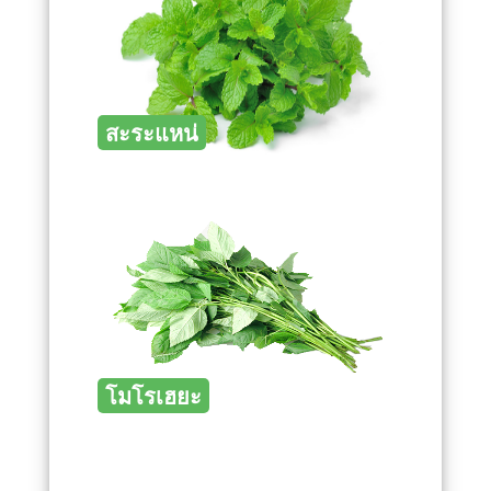
สะระแหน่
โมโรเฮยะ