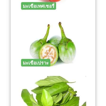
มะเขือเทศเชอรี่
มะเขือเปราะ