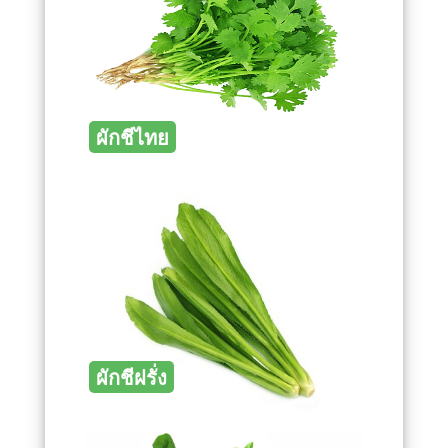
ผักชีไทย
ผักชีฝรั่ง