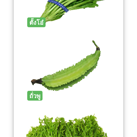
ตั้งโอ๋
ถั่วพู