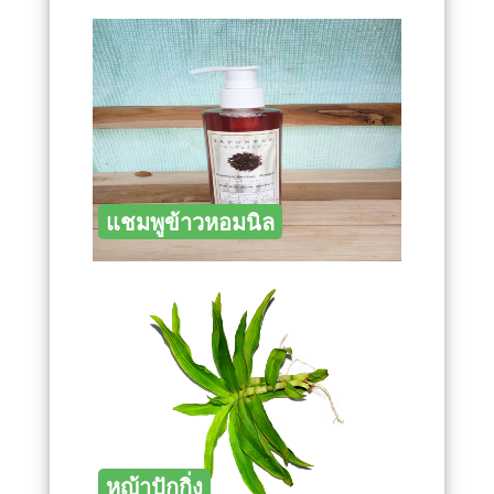
แชมพูข้าวหอมนิล
หญ้าปักกิ่ง