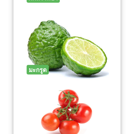
มะกรูด