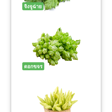
จิงจูฉ่าย
ดอกขจร