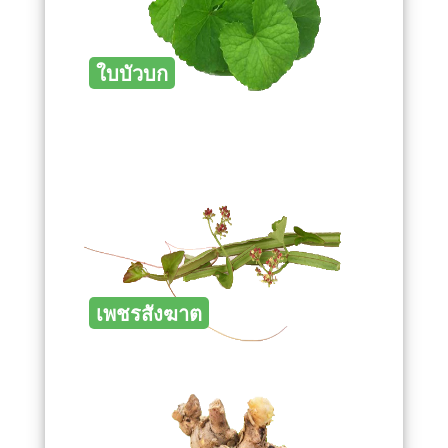
ใบบัวบก
เพชรสังฆาต