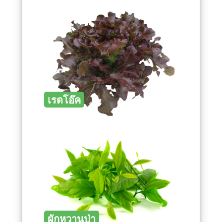
เรดโอ๊ค
ผักหวานป่า