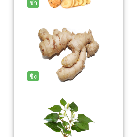
ข่า
ขิง