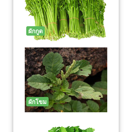
ผักกูด
ผักโขม