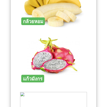
กล้วยหอม
แก้วมังกร