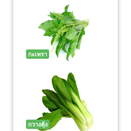
กะเพรา
กวางตุ้ง