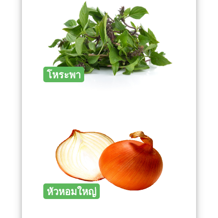
โหระพา
หัวหอมใหญ่