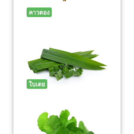
คาวตอง
ใบเตย