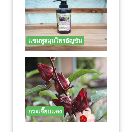
แชมพูสมุนไพรอัญชัน
กระเจี๊ยบแดง