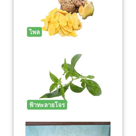
ไพล
ฟ้าทะลายโจร