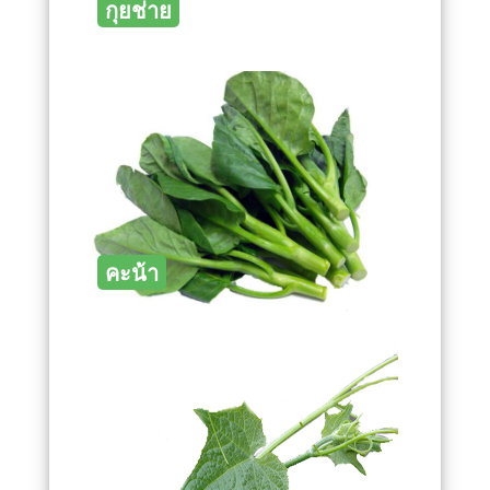
กุยช่าย
คะน้า