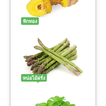
ฟักทอง
หน่อไม้ฝรั่ง